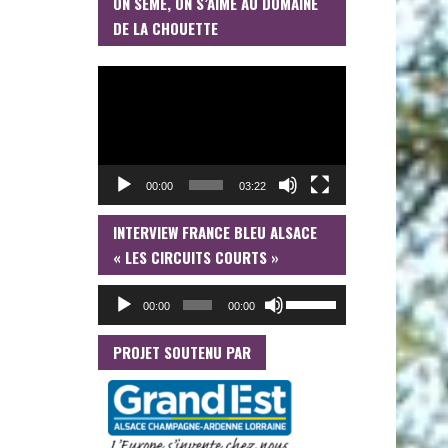
ON SÈME, ON S’AIME AU DOMAINE
DE LA CHOUETTE
LECTEUR
VIDÉO
00:00
03:22
INTERVIEW FRANCE BLEU ALSACE
LECTEUR
AUDIO
« LES CIRCUITS COURTS »
UTILISEZ
00:00
00:00
LES
FLÈCHES
HAUT/BAS
PROJET SOUTENU PAR
POUR
AUGMENTER
OU
DIMINUER
LE