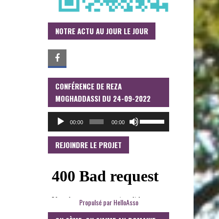
NOTRE ACTU AU JOUR LE JOUR
CONFÉRENCE DE REZA
LECTEUR
AUDIO
MOGHADDASSI DU 24-09-2022
UTILISEZ
00:00
00:00
LES
FLÈCHES
HAUT/BAS
REJOINDRE LE PROJET
POUR
AUGMENTER
OU
DIMINUER
LE
VOLUME.
Propulsé par
HelloAsso