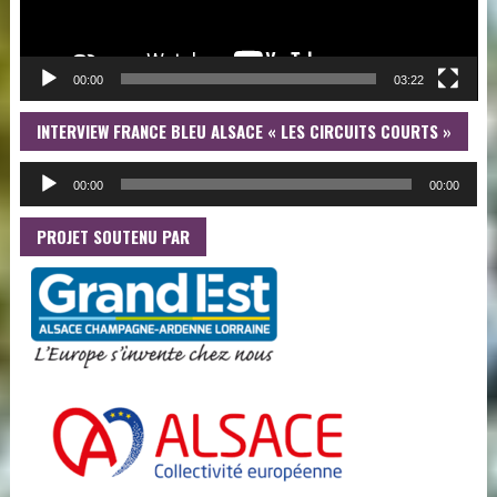
00:00
03:22
INTERVIEW FRANCE BLEU ALSACE « LES CIRCUITS COURTS »
LE
AU
00:00
00:00
PROJET SOUTENU PAR