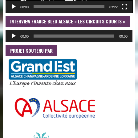
00:00
03:22
INTERVIEW FRANCE BLEU ALSACE « LES CIRCUITS COURTS »
LE
AU
00:00
00:00
PROJET SOUTENU PAR