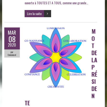
ouverte à TOUTES ET A TOUS, comme une grande…
Lire la suite
M
MAR
08
O
T
2020
DE
par
Emmanuel
LA
P
RÉ
SI
DE
N
TE