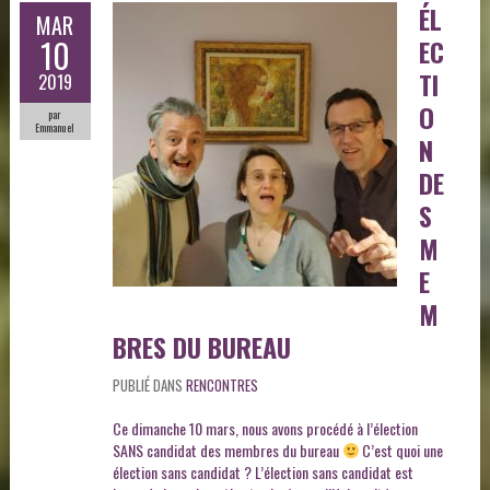
ÉL
MAR
10
EC
TI
2019
O
par
Emmanuel
N
DE
S
M
E
M
BRES DU BUREAU
PUBLIÉ DANS
RENCONTRES
Ce dimanche 10 mars, nous avons procédé à l’élection
SANS candidat des membres du bureau
C’est quoi une
élection sans candidat ? L’élection sans candidat est