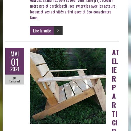
notre projet participatif, ses synergies avec les acteurs
locaux et ses activités artistiques et éco-conscientes!
Nous…
Lire la suite
AT
MAI
01
EL
IE
2021
R
par
Emmanuel
P
A
R
TI
CI
P