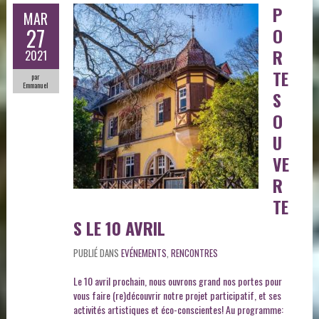
P
MAR
27
O
R
2021
TE
par
Emmanuel
S
O
U
VE
R
TE
S LE 10 AVRIL
PUBLIÉ DANS
EVÉNEMENTS
,
RENCONTRES
Le 10 avril prochain, nous ouvrons grand nos portes pour
vous faire (re)découvrir notre projet participatif, et ses
activités artistiques et éco-conscientes! Au programme: