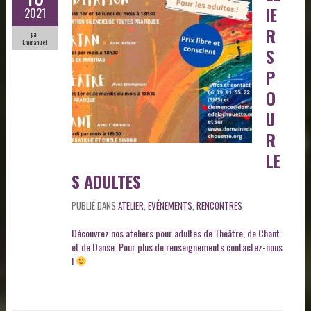
IE
2021
R
par
Emmanuel
S
P
O
U
R
LE
S ADULTES
PUBLIÉ DANS
ATELIER
,
EVÉNEMENTS
,
RENCONTRES
Découvrez nos ateliers pour adultes de Théâtre, de Chant
et de Danse. Pour plus de renseignements contactez-nous
!