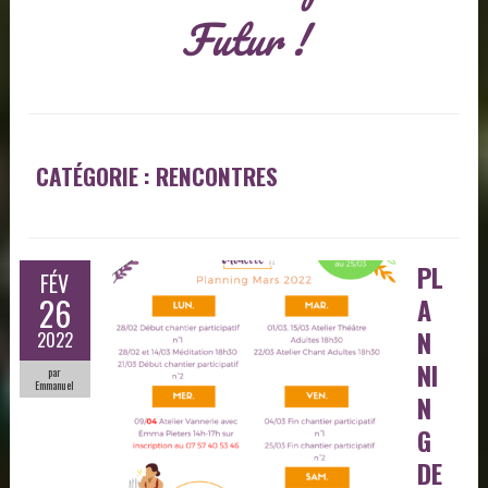
Futur !
CATÉGORIE : RENCONTRES
PL
FÉV
26
A
N
2022
NI
par
Emmanuel
N
G
DE