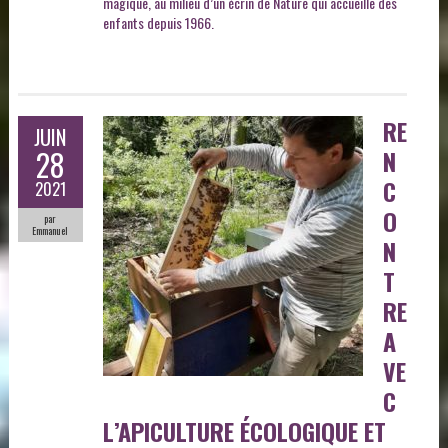
magique, au milieu d’un écrin de Nature qui accueille des
enfants depuis 1966.
RE
JUIN
28
N
C
2021
O
par
Emmanuel
N
T
RE
A
VE
C
L’APICULTURE ÉCOLOGIQUE ET