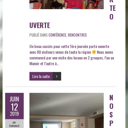
TE
O
UVERTE
PUBLIÉ DANS
CONFÉRENCE
,
RENCONTRES
Un beau succès pour cette 1ère journée porte ouverte
avec 80 visiteurs venus de toute la région
Nous avons
commencé par une visite des locaux en 2 groupes, l’un au
Manoir et l’autre à…
Lire la suite
N
JUIN
12
O
S
2019
P
par
Emmanuel