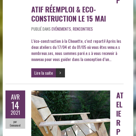
ATIF RÉEMPLOI & ECO-
CONSTRUCTION LE 15 MAI
PUBLIÉ DANS
EVÉNEMENTS
,
RENCONTRES
L’éco-construction à la Chouette, c’est reparti! Après les
deux ateliers du 17/04 et du 01/05 où vous êtes venu.e.s
nombreux.ses, nous sommes paré.e.s à vous recevoir à
nouveau pour vous guider dans la conception d’un…
Lire la suite
AT
AVR
14
EL
IE
2021
R
par
Emmanuel
P