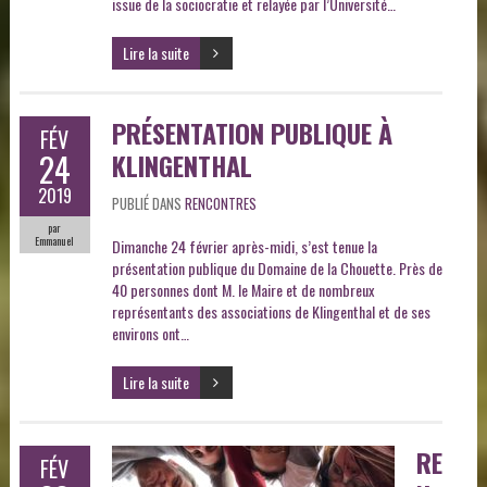
issue de la sociocratie et relayée par l’Université…
Lire la suite
PRÉSENTATION PUBLIQUE À
FÉV
24
KLINGENTHAL
2019
PUBLIÉ DANS
RENCONTRES
par
Emmanuel
Dimanche 24 février après-midi, s’est tenue la
présentation publique du Domaine de la Chouette. Près de
40 personnes dont M. le Maire et de nombreux
représentants des associations de Klingenthal et de ses
environs ont…
Lire la suite
RE
FÉV