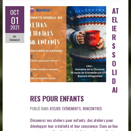
AT
OCT
01
EL
IE
2021
R
par
Emmanuel
S
S
O
LI
D
AI
RES POUR ENFANTS
PUBLIÉ DANS
ATELIER
,
EVÉNEMENTS
,
RENCONTRES
Découvrez nos ateliers pour enfants, des ateliers pour
développer leur créativité et leur conscience. Dans un lieu