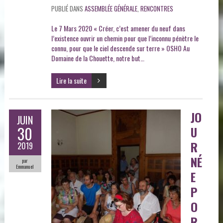
PUBLIÉ DANS
ASSEMBLÉE GÉNÉRALE
,
RENCONTRES
Le 7 Mars 2020 « Créer, c’est amener du neuf dans
l’existence ouvrir un chemin pour que l’inconnu pénètre le
connu, pour que le ciel descende sur terre » OSHO Au
Domaine de la Chouette, notre but…
Lire la suite
JO
JUIN
30
U
R
2019
NÉ
par
Emmanuel
E
P
O
R