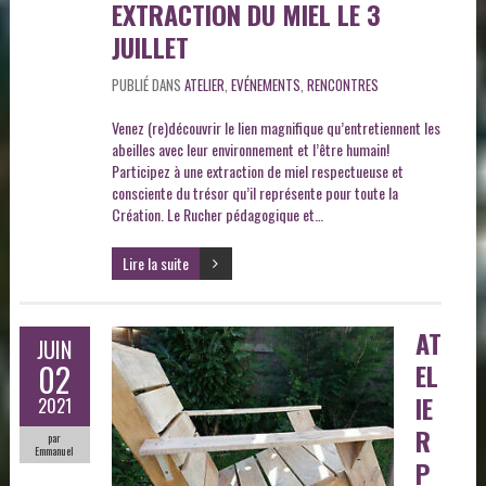
EXTRACTION DU MIEL LE 3
JUILLET
PUBLIÉ DANS
ATELIER
,
EVÉNEMENTS
,
RENCONTRES
Venez (re)découvrir le lien magnifique qu’entretiennent les
abeilles avec leur environnement et l’être humain!
Participez à une extraction de miel respectueuse et
consciente du trésor qu’il représente pour toute la
Création. Le Rucher pédagogique et…
Lire la suite
AT
JUIN
02
EL
IE
2021
R
par
Emmanuel
P