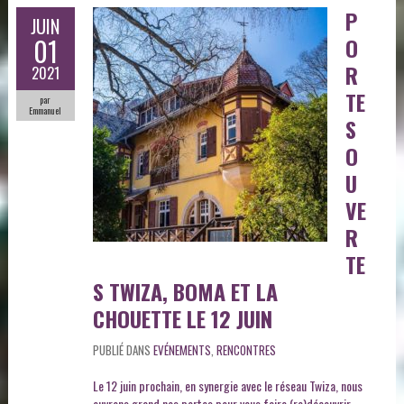
P
JUIN
01
O
R
2021
TE
par
Emmanuel
S
O
U
VE
R
TE
S TWIZA, BOMA ET LA
CHOUETTE LE 12 JUIN
PUBLIÉ DANS
EVÉNEMENTS
,
RENCONTRES
Le 12 juin prochain, en synergie avec le réseau Twiza, nous
ouvrons grand nos portes pour vous faire (re)découvrir