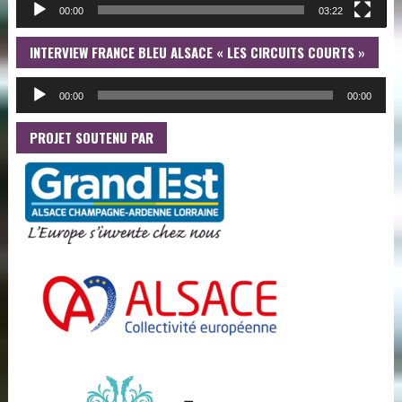
00:00
03:22
INTERVIEW FRANCE BLEU ALSACE « LES CIRCUITS COURTS »
LE
AU
00:00
00:00
PROJET SOUTENU PAR