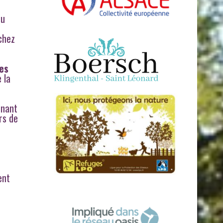
du
chez
es
 la
nnant
rs de
ent