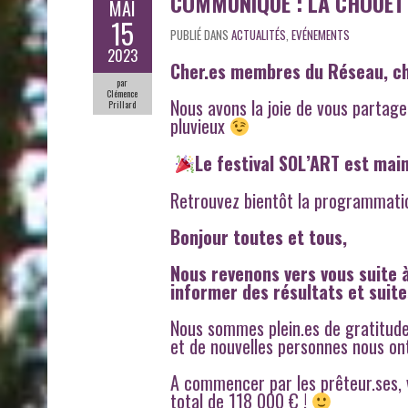
COMMUNIQUÉ : LA CHOUETT
MAI
15
PUBLIÉ DANS
ACTUALITÉS
,
EVÉNEMENTS
2023
Cher.es membres du Réseau, ch
par
Clémence
Nous avons la joie de vous partage
Prillard
pluvieux
Le festival SOL’ART est mai
Retrouvez bientôt la programmation
Bonjour toutes et tous,
Nous revenons vers vous suite à
informer des résultats et suite
Nous sommes plein.es de gratitude 
et de nouvelles personnes nous ont
A commencer par les prêteur.ses, 
total de 118 000 € !