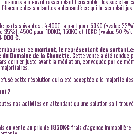
 mi-mars à mi-avril rassemblant l’ensemble des sociétaires
. Chacun.e des sortant.es a demandé ce qui lui semblait jus
s de parts suivantes : à 400€ la part pour 50K€ (+value 33%)
ue 35%), 450€ pour 100K€, 150K€ et 10K€ (+value 50 %)
64 000 €.
rembourser ce montant, le représentant des sortant.e
le du Domaine de la Chouette.
Cette vente a été rendue p
mars dernier juste avant la médiation, convoquée par ce mê
 majoritaires.
efusé cette résolution qui a été acceptée à la majorité des 
hui ?
utes nos activités en attendant qu’une solution soit trouvé
is en vente au prix de
1850K€
frais d’agence immobilière
ortante.