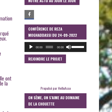
NOTRE ACTU AU JOUR LE JOUR
rmation
CONFÉRENCE DE REZA
LECTEUR
arqué
AUDIO
MOGHADDASSI DU 24-09-2022
eux.
UTILISEZ
00:00
00:00
LES
e
FLÈCHES
HAUT/BAS
REJOINDRE LE PROJET
POUR
AUGMENTER
OU
DIMINUER
lle ont
LE
de la
VOLUME.
Propulsé par
HelloAsso
ON SÈME, ON S’AIME AU DOMAINE
DE LA CHOUETTE