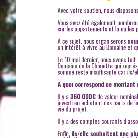
Avec votre soutien, nous disposo
Vous avez été également nombreus
sur les appartements et la ou les 
A ce sujet, nous organiserons
cour
un intérêt à vivre au Domaine et q
Le 10 mai dernier, nous avons fait
Domaine de la Chouette qui représe
somme reste insuffisante car ils/e
A quoi correspond ce montant 
Il y a
360 000€
de valeur nominale
investi en achetant des parts de l
vie du projet.
Il y a des comptes courants d’ass
Enfin,
ils/elle souhaitent une pl