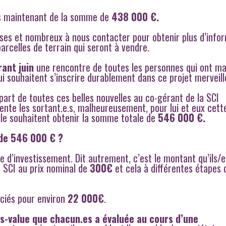
ns maintenant de la somme de
438 000 €.
es et nombreux à nous contacter pour obtenir plus d’info
parcelles de terrain qui seront à vendre.
ant juin
une rencontre de toutes les personnes qui ont m
ui souhaitent s’inscrire durablement dans ce projet merveill
 part de toutes ces belles nouvelles au co-gérant de la SCI
nte les sortant.e.s, malheureusement, pour lui et eux cett
lle souhaitent obtenir la somme totale de
546 000 €.
de 546 000 € ?
 d’investissement. Dit autrement, c’est le montant qu’ils/e
a SCI au prix nominal de
300€
et cela à différentes étapes 
ociés pour environ
22 000€
.
us-value que chacun.es a évaluée au cours d’une