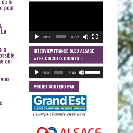
 de la
LECTEUR
te pour
VIDÉO
,
.
Le
00:00
03:22
s a
INTERVIEW FRANCE BLEU ALSACE
LECTEUR
ossible
AUDIO
« LES CIRCUITS COURTS »
me co-
UTILISEZ
00:00
00:00
LES
voix.
FLÈCHES
HAUT/BAS
PROJET SOUTENU PAR
POUR
AUGMENTER
e.
OU
DIMINUER
LE
VOLUME.