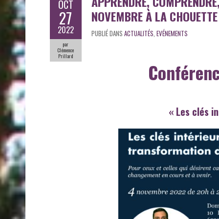
APPRENDRE, COMPRENDRE, 
OCT
27
NOVEMBRE À LA CHOUETTE 
2022
PUBLIÉ DANS
ACTUALITÉS
,
EVÉNEMENTS
par
Clémence
Prillard
Conféren
« Les clés i