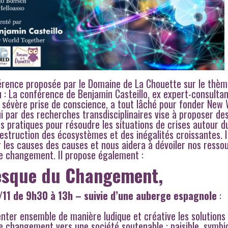
férence proposée par le Domaine de La Chouette sur le thè
 : La conférence de Benjamin Casteillo, ex expert-consulta
e sévère prise de conscience, a tout lâché pour fonder New 
i par des recherches transdisciplinaires vise à proposer de
es pratiques pour résoudre les situations de crises autour d
estruction des écosystèmes et des inégalités croissantes. I
 les causes des causes et nous aidera à dévoiler nos resso
le changement. Il propose également :
esque du Changement,
/11
de 9h30 à 13h
– suivie d’une auberge espagnole
:
nter ensemble de manière ludique et créative les solutions
e changement vers une société soutenable : paisible, symbi