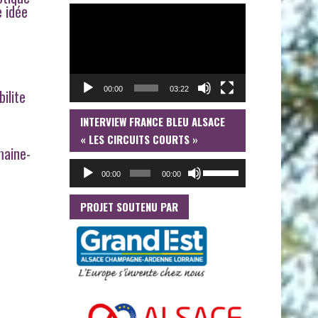
e idée
LECTEUR
VIDÉO
00:00
03:22
ilite
INTERVIEW FRANCE BLEU ALSACE
LECTEUR
AUDIO
« LES CIRCUITS COURTS »
maine-
UTILISEZ
00:00
00:00
LES
FLÈCHES
HAUT/BAS
PROJET SOUTENU PAR
POUR
AUGMENTER
OU
DIMINUER
LE
VOLUME.