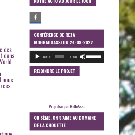
NOTRE ACTU AU JOUR LE JOUR
CONFÉRENCE DE REZA
LECTEUR
AUDIO
MOGHADDASSI DU 24-09-2022
me des
UTILISEZ
nt dans
00:00
00:00
LES
World
FLÈCHES
s
HAUT/BAS
REJOINDRE LE PROJET
u
POUR
l nous
AUGMENTER
urces
OU
DIMINUER
LE
VOLUME.
Propulsé par
HelloAsso
ON SÈME, ON S’AIME AU DOMAINE
DE LA CHOUETTE
otique