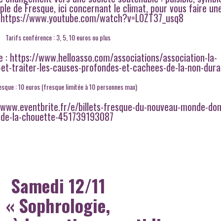
ple de Fresque, ici concernant le climat, pour vous faire un
! : https://www.youtube.com/watch?v=L0ZT37_usq8
Tarifs conférence : 3, 5, 10 euros ou plus
e :
https://www.helloasso.com/associations/association-la-
t-traiter-les-causes-profondes-et-cachees-de-la-non-durab
esque : 10 euros (fresque limitée à 10 personnes max)
/www.eventbrite.fr/e/billets-fresque-du-nouveau-monde-do
de-la-chouette-451739193087
Samedi 12/11
« Sophrologie,