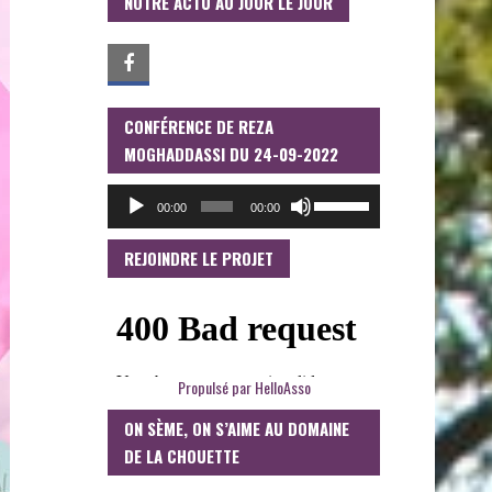
NOTRE ACTU AU JOUR LE JOUR
CONFÉRENCE DE REZA
LECTEUR
AUDIO
MOGHADDASSI DU 24-09-2022
UTILISEZ
00:00
00:00
LES
FLÈCHES
HAUT/BAS
REJOINDRE LE PROJET
POUR
AUGMENTER
OU
DIMINUER
LE
VOLUME.
Propulsé par
HelloAsso
ON SÈME, ON S’AIME AU DOMAINE
DE LA CHOUETTE