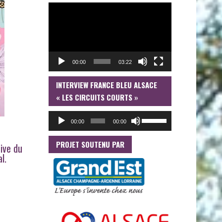
LECTEUR
VIDÉO
00:00
03:22
INTERVIEW FRANCE BLEU ALSACE
LECTEUR
AUDIO
« LES CIRCUITS COURTS »
UTILISEZ
00:00
00:00
LES
FLÈCHES
HAUT/BAS
PROJET SOUTENU PAR
ive du
POUR
l.
AUGMENTER
OU
DIMINUER
LE
VOLUME.