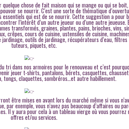
er quelque chose de fait maison qui se mange ou qui se boit,
pouvoir se nourrir. C’est une sorte de thématique d’ouvert
 essentiels qui est de se nourrir. Cette suggestion a pour 
ncontrer l’intérêt d’un autre jeueur ou d’une autre jeueuse. E
mes transformés, graines, plantes, pains, brioches, vins, si
ux, crêpes, cours de cuisine, ustensiles de cuisine, machine
de jardinage, outils de jardinage, récupérateurs d’eau, filtres
tuteurs, piquets, etc.
du tri dans nos armoires pour le renouveau et c’est pourqu
enir jeuer t-shirts, pantalons, bérets, casquettes, chausse
in, tongs, claquettes, sombréros…et autre habillement.
ront être mises en avant lors du marché même si vous n’a
ue, par exemple, vous n’avez pas beaucoup d’affaires ou pa
es. Il y aura pour cela à un tableau vierge où vous pourrez 
offres et/ou services.