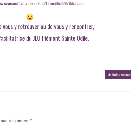
www.covievent.fr/…/b5e589b52fdeec66e03978dcbc66…
de vous y retrouver ou de vous y rencontrer,
facilitatrice du JEU Piémont Sainte Odile.
Articles suivan
 sont indiqués avec
*