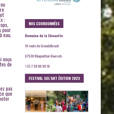
 ou
ure
but
x :
NOS COORDONNÉES
rops,
s pour
 à eau,
Domaine de la Chouette
10 route de Grendelbruch
67530 Klingenthal-Boersch
oi nous
ttes de
+33 7 58 86 99 18
FESTIVAL SOL’ART ÉDITION 2023
vez pas
rce que
noter