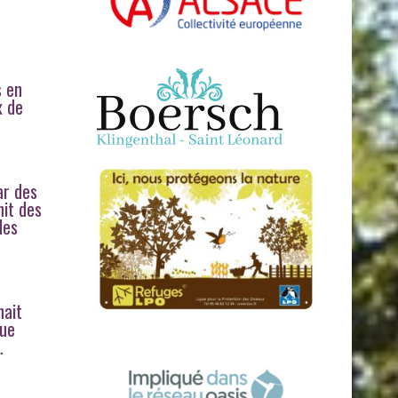
s en
x de
ar des
hit des
des
hait
que
…