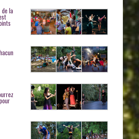
 de la
est
oints
chacun
ourrez
 pour