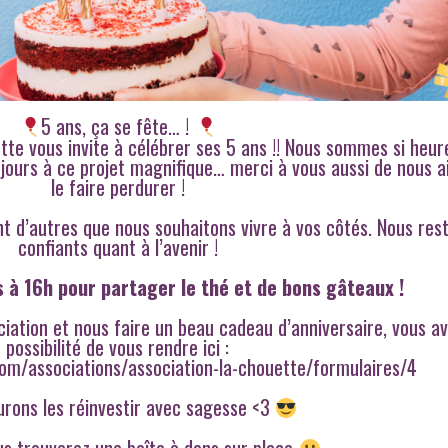
5 ans, ça se fête… !
ette vous invite à célébrer ses 5 ans !! Nous sommes si heu
jours à ce projet magnifique… merci à vous aussi de nous a
le faire perdurer !
nt d’autres que nous souhaitons vivre à vos côtés. Nous res
confiants quant à l’avenir !
 à 16h pour partager le thé et de bons gâteaux !
ciation et nous faire un beau cadeau d’anniversaire, vous av
possibilité de vous rendre ici :
om/associations/association-la-chouette/formulaires/4
urons les réinvestir avec sagesse <3
us trouverez une boîte à dons sur place