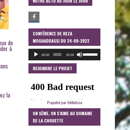
NOTRE ACTU AU JOUR LE JOUR
CONFÉRENCE DE REZA
LECTEUR
AUDIO
MOGHADDASSI DU 24-09-2022
reux de
ider à
UTILISEZ
00:00
00:00
LES
FLÈCHES
tons
HAUT/BAS
REJOINDRE LE PROJET
POUR
AUGMENTER
OU
DIMINUER
LE
ez la
VOLUME.
Propulsé par
HelloAsso
ON SÈME, ON S’AIME AU DOMAINE
DE LA CHOUETTE