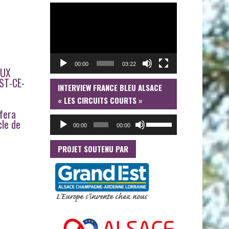
LECTEUR
VIDÉO
00:00
03:22
EUX
ST-CE-
INTERVIEW FRANCE BLEU ALSACE
LECTEUR
AUDIO
« LES CIRCUITS COURTS »
 fera
UTILISEZ
cle de
00:00
00:00
LES
FLÈCHES
HAUT/BAS
PROJET SOUTENU PAR
POUR
AUGMENTER
OU
DIMINUER
LE
VOLUME.