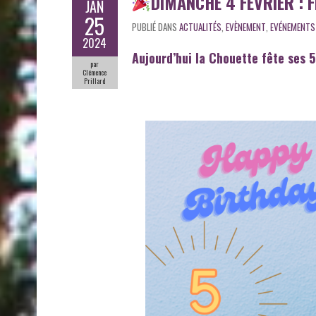
DIMANCHE 4 FÉVRIER : F
JAN
25
PUBLIÉ DANS
ACTUALITÉS
,
EVÈNEMENT
,
EVÉNEMENTS
2024
Aujourd’hui la Chouette fête ses 5 
par
Clémence
Prillard